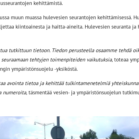
usseurantojen kehittämistä.
russa muun muassa hulevesien seurantojen kehittämisessä. Hu
ljettaa kiintoainesta ja haitta-aineita. Hulevesien seuranta ja
tua tutkittuun tietoon. Tiedon perusteella osaamme tehdä oi
e seuraamaan tehtyjen toimenpiteiden vaikutuksia
, toteaa ymp
ngin ympäristönsuojelu -yksiköstä.
taa avointa tietoa ja kehittää tulkintamenetelmiä yhteiskunna
ja numeroita
, täsmentää vesien- ja ympäristönsuojelun tutkim