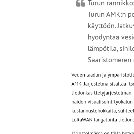
Turun rannikko
Turun AMK:n pe
käyttöön. Jatku
hyödyntää vesi
lämpötila, sini
Saaristomeren r
Veden laadun ja ympäristöti
AMK. Järjestelmä sisältää its
tiedonkäsittelyjärjestelmän,
näiden visualisointityökalun
kustannustehokkaita, suhteel
LoRaWAN langatonta tiedons
Järjestelmässä on tällä hetk