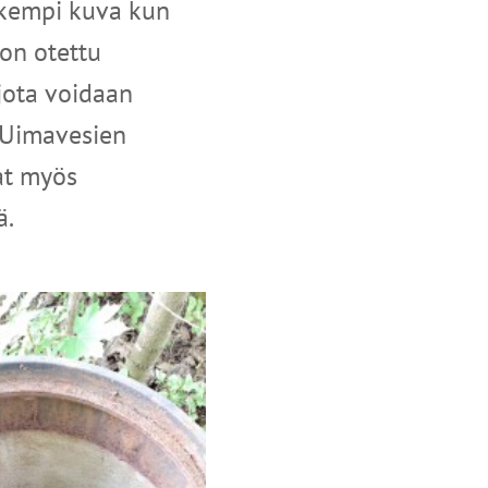
rkempi kuva kun
on otettu
 jota voidaan
 Uimavesien
at myös
ä.