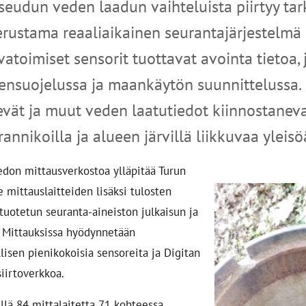
seudun veden laadun vaihteluista piirtyy ta
rustama reaaliaikainen seurantajärjestelmä 
vatoimiset sensorit tuottavat avointa tietoa,
ensuojelussa ja maankäytön suunnittelussa.
levät ja muut veden laatutiedot kiinnostanev
annikoilla ja alueen järvillä liikkuvaa yleisö
edon mittausverkostoa ylläpitää Turun
e mittauslaitteiden lisäksi tulosten
 tuotetun seuranta-aineiston julkaisun ja
. Mittauksissa hyödynnetään
lisen pienikokoisia sensoreita ja Digitan
iirtoverkkoa.
ellä 84 mittalaitetta 71 kohteessa