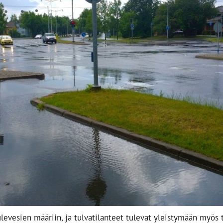
evesien määriin, ja tulvatilanteet tulevat yleistymään myös 