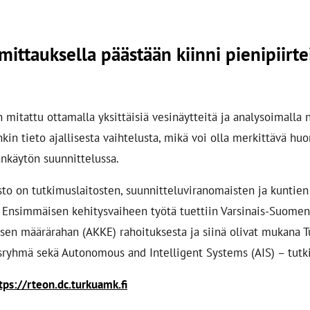
mittauksella päästään kiinni pienipiirte
 mitattu ottamalla yksittäisiä vesinäytteitä ja analysoimalla 
kin tieto ajallisesta vaihtelusta, mikä voi olla merkittävä huo
nkäytön suunnittelussa.
to on tutkimuslaitosten, suunnitteluviranomaisten ja kuntien
. Ensimmäisen kehitysvaiheen työtä tuettiin Varsinais-Suomen
sen määrärahan (AKKE) rahoituksesta ja siinä olivat mukana T
sryhmä sekä Autonomous and Intelligent Systems (AIS) – tut
tps://rteon.dc.turkuamk.fi