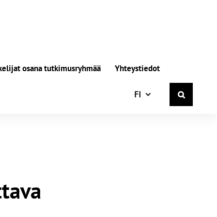
kelijat osana tutkimusryhmää
Yhteystiedot
Suomi
FI
ttava