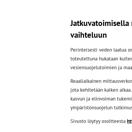
Jatkuvatoimisella 
vaihteluun
Perinteisesti veden laatua on
toteutettuna hukataan kuiten
vesiensuojelutoimien ja maa
Reaaliaikainen mittausverkos
jota kehitetään kaiken aikaa
kasvun ja elinvoiman tukemi
ympäristönsuojelun tutkimu
Sivusto löytyy osoitteesta
ht