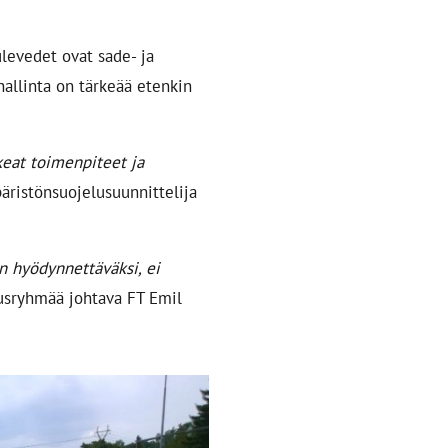
levedet ovat sade- ja
 hallinta on tärkeää etenkin
keat toimenpiteet ja
äristönsuojelusuunnittelija
n hyödynnettäväksi, ei
usryhmää johtava FT Emil