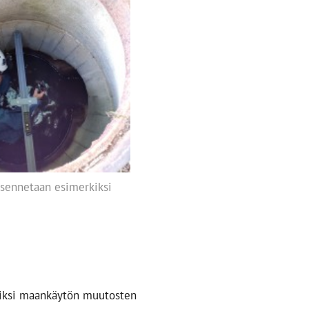
asennetaan esimerkiksi
rkiksi maankäytön muutosten