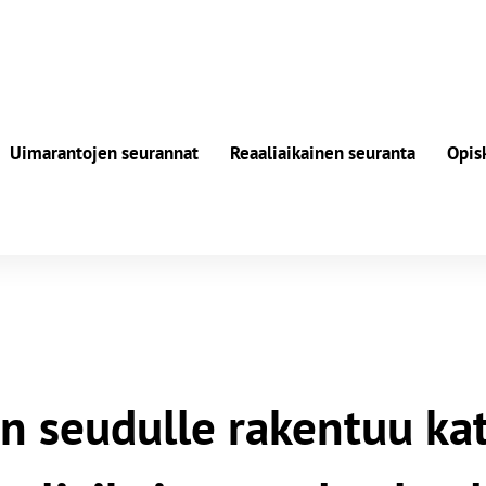
Uimarantojen seurannat
Reaaliaikainen seuranta
Opis
n seudulle rakentuu ka