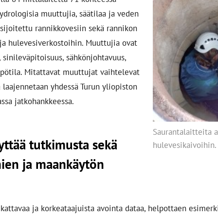
drologisia muuttujia, säätilaa ja veden
 sijoitettu rannikkovesiin sekä rannikon
ja hulevesiverkostoihin. Muuttujia ovat
inileväpitoisuus, sähkönjohtavuus,
ötila. Mitattavat muuttujat vaihtelevat
a laajennetaan yhdessä Turun yliopiston
assa jatkohankkeessa.
Saurantalaitteita 
yttää tutkimusta sekä
hulevesikaivoihin.
mien ja maankäytön
, kattavaa ja korkeataajuista avointa dataa, helpottaen esime