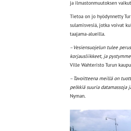
ja ilmastonmuutoksen vaikut
Tietoa on jo hyödynnetty Tu
sulamisvesiä, jotka voivat ku
taajama-alueilla.
–
Vesiensuojelun tulee perus
korjausliikkeet, ja pystymm
Ville Wahteristo Turun kaupu
–
Tavoitteena meillä on tuot
pelkkiä suuria datamassoja 
Nyman.