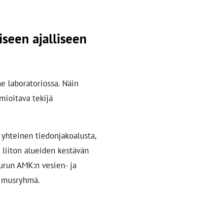
iseen ajalliseen
ne laboratoriossa. Näin
mioitava tekijä
 yhteinen tiedonjakoalusta,
 liiton alueiden kestävän
urun AMK:n vesien- ja
kimusryhmä.