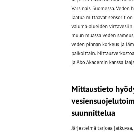
Varsinais-Suomessa. Veden hy
laatua mittaavat sensorit on
valuma-alueiden virtavesiin 
muun muassa veden sameus, s
veden pinnan korkeus ja lämp
paikoittain. Mittausverkosto
ja Åbo Akademin kanssa laaj
Mittaustieto hyöd
vesiensuojelutoi
suunnittelua
Järjestelmä tarjoaa jatkuvaa